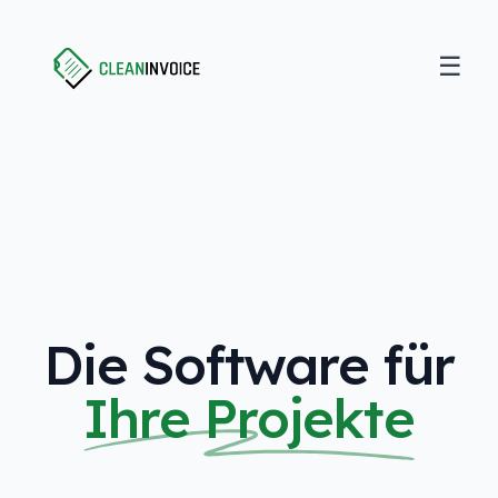
☰
Open
Clean Invoice
Die Software für
Ihre Projekte