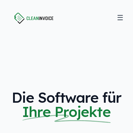
☰
Open
Clean Invoice
Die Software für
Ihre Projekte