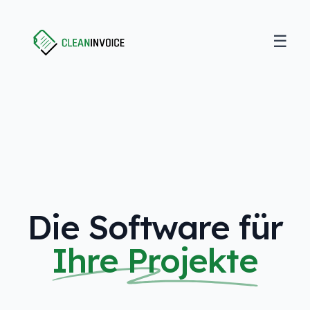
☰
Open
Clean Invoice
Die Software für
Ihre Projekte