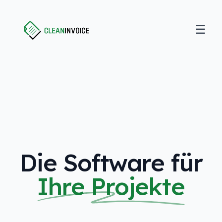
☰
Open
Clean Invoice
Die Software für
Ihre Projekte