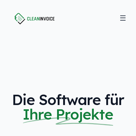
☰
Open
Clean Invoice
Die Software für
Ihre Projekte