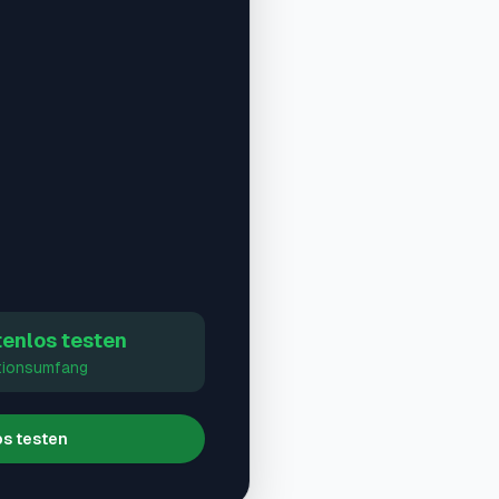
enlos testen
tionsumfang
s testen