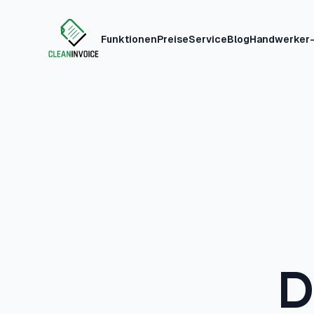
Funktionen
Preise
Service
Blog
Handwerker-
Clean Invoice
D