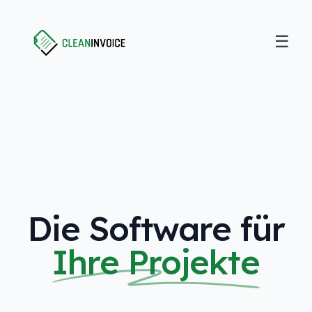
☰
Open
Clean Invoice
Die Software für
Ihre Projekte