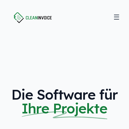
☰
Open
Clean Invoice
Die Software für
Ihre Projekte