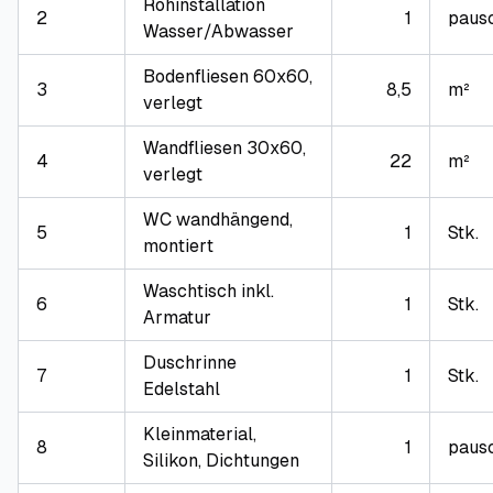
Rohinstallation
2
1
paus
Wasser/Abwasser
Bodenfliesen 60x60,
3
8,5
m²
verlegt
Wandfliesen 30x60,
4
22
m²
verlegt
WC wandhängend,
5
1
Stk.
montiert
Waschtisch inkl.
6
1
Stk.
Armatur
Duschrinne
7
1
Stk.
Edelstahl
Kleinmaterial,
8
1
paus
Silikon, Dichtungen