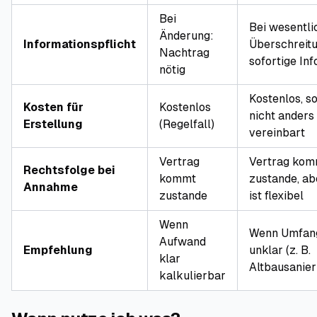
Bei
Bei wesentli
Änderung:
Informationspflicht
Überschreitu
Nachtrag
sofortige Inf
nötig
Kostenlos, s
Kosten für
Kostenlos
nicht anders
Erstellung
(Regelfall)
vereinbart
Vertrag
Vertrag kom
Rechtsfolge bei
kommt
zustande, ab
Annahme
zustande
ist flexibel
Wenn
Wenn Umfan
Aufwand
Empfehlung
unklar (z. B.
klar
Altbausanier
kalkulierbar