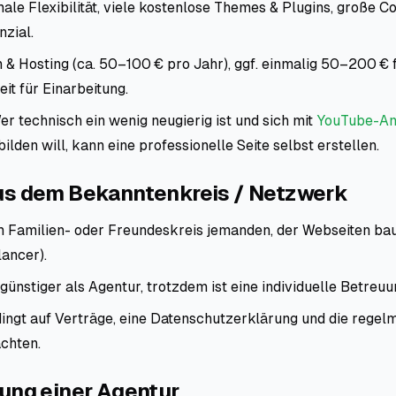
le Flexibilität, viele kostenlose Themes & Plugins, große C
zial.
& Hosting (ca. 50–100 € pro Jahr), ggf. einmalig 50–200 € f
it für Einarbeitung.
r technisch ein wenig neugierig ist und sich mit
YouTube-An
ilden will, kann eine professionelle Seite selbst erstellen.
s dem Bekanntenkreis / Netzwerk
im Familien- oder Freundeskreis jemanden, der Webseiten bau
lancer).
günstiger als Agentur, trotzdem ist eine individuelle Betreuu
ngt auf Verträge, eine Datenschutzerklärung und die regel
achten.
ung einer Agentur