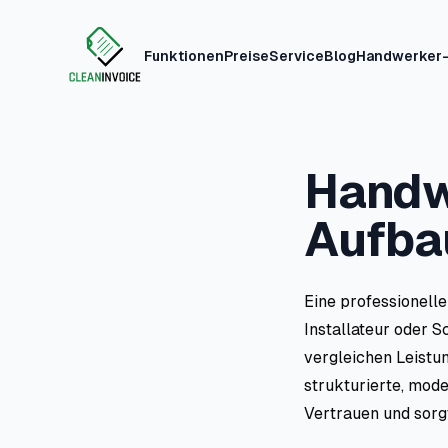
Funktionen
Preise
Service
Blog
Handwerker-
Clean Invoice
Handw
Aufbau
Eine professionelle
Installateur oder 
vergleichen Leistun
strukturierte, mode
Vertrauen und sorgt