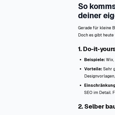
So kommst
deiner ei
Gerade für kleine 
Doch es gibt heute
1.
Do-it-your
Beispiele:
Wix,
Vorteile:
Sehr g
Designvorlagen, 
Einschränkun
SEO im Detail. F
2.
Selber ba