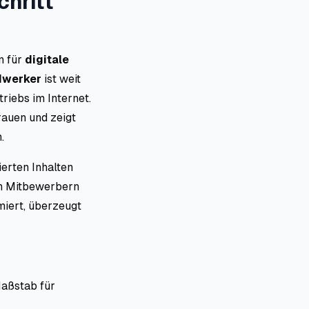
chritt
n für
digitale
dwerker
ist weit
riebs im Internet.
rauen und zeigt
.
erten Inhalten
on Mitbewerbern
miert, überzeugt
Maßstab für