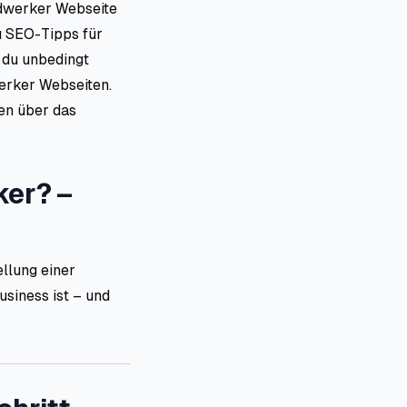
andwerker Webseite
u SEO-Tipps für
 du unbedingt
erker Webseiten.
den über das
ker? –
llung einer
siness ist – und