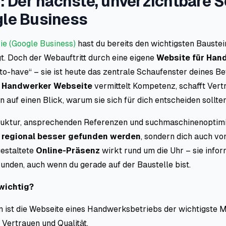
: Der nächste, unverzichtbare S
le Business
rie (Google Business)
hast du bereits den wichtigsten Baustei
t. Doch der Webauftritt durch eine eigene
Website für Han
to-have“ – sie ist heute das zentrale Schaufenster deines Bet
e
Handwerker Webseite
vermittelt Kompetenz, schafft Vert
 auf einen Blick, warum sie sich für dich entscheiden sollten
truktur, ansprechenden Referenzen und suchmaschinenoptimi
r
regional besser gefunden werden
, sondern dich auch v
gestaltete
Online-Präsenz
wirkt rund um die Uhr – sie infor
unden, auch wenn du gerade auf der Baustelle bist.
wichtig?
n ist die Webseite eines Handwerksbetriebs der wichtigste 
, Vertrauen und Qualität.