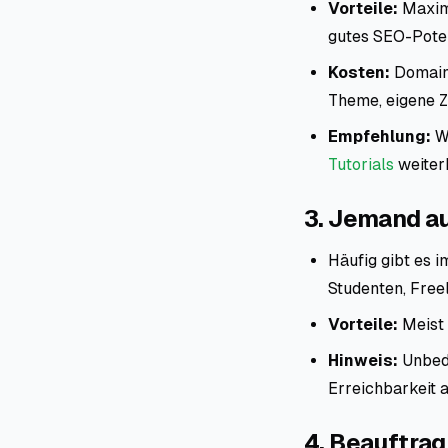
Vorteile:
Maxima
gutes SEO-Poten
Kosten:
Domain 
Theme, eigene Ze
Empfehlung:
We
Tutorials
weiterb
3.
Jemand au
Häufig gibt es 
Studenten, Free
Vorteile:
Meist 
Hinweis:
Unbedi
Erreichbarkeit 
4.
Beauftrag