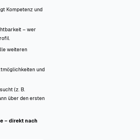
igt Kompetenz und
htbarkeit – wer
ofil.
lle weiteren
ktmöglichkeiten und
ucht (z. B.
ann über den ersten
e – direkt nach