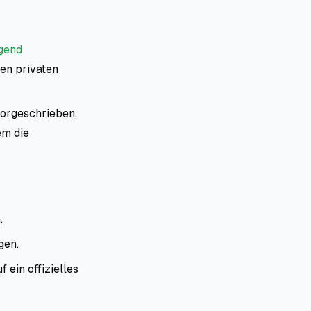
gend
den privaten
vorgeschrieben,
em die
.
gen.
 ein offizielles