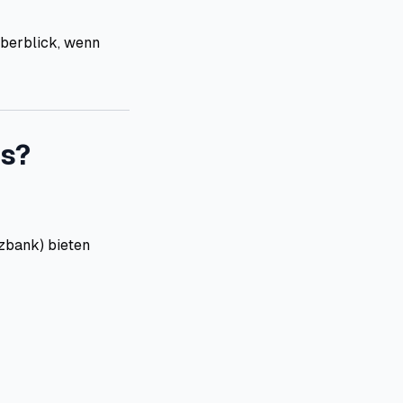
Überblick, wenn
es?
zbank) bieten