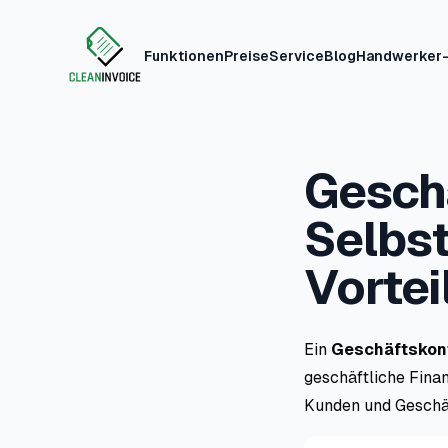
Funktionen
Preise
Service
Blog
Handwerker-
Clean Invoice
Gesch
Selbst
Vortei
Ein
Geschäftskont
geschäftliche Finan
Kunden und Geschä