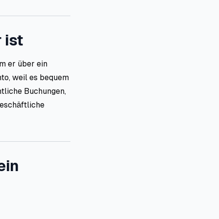
 ist
m er über ein
nto, weil es bequem
htliche Buchungen,
eschäftliche
ein